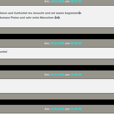
Am:
18.04.2026
um
18:37:37
imon and Garfunkel rev. besucht und wir waren begeistert👍
. Humane Preise und sehr nette Menschen 👍👍
Am:
20.10.2025
um
09:06:30
funkel
Am:
04.10.2025
um
12:49:36
Am:
11.05.2025
um
21:49:00