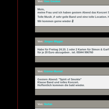
Von:
Uwe Geuken
Moin,
meine Frau und ich haben gestern Abend das Konzert S
Tolle Musik 🎶 sehr geile Band und eine tolle Location
Wir kommen gerne wieder ✌️
Von:
Jürgen Wigger
Habe für Freitag 24.10. 1 oder 2 Karten für Simon & Gar
für je 20 Euro abzugeben . tel. 05944 996760
Von:
Günter Muntel
Gestern Abend: "Spirit of Smokie"
Klasse Band und tolles Konzert.
Hoffentlich kommen die bald wieder.
Von:
Stefan