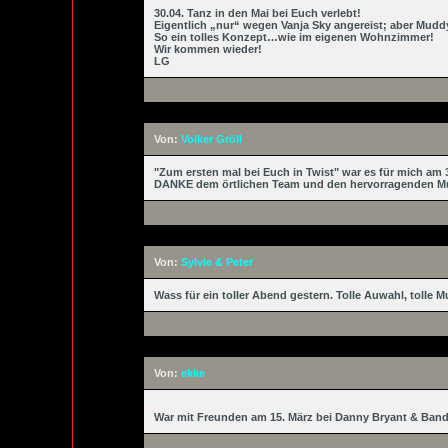
30.04. Tanz in den Mai bei Euch verlebt!
Eigentlich „nur“ wegen Vanja Sky angereist; aber Mud
So ein tolles Konzept…wie im eigenen Wohnzimmer!
Wir kommen wieder!
LG
Von:
Volker Gröll
"Zum ersten mal bei Euch in Twist" war es für mich am 
DANKE dem örtlichen Team und den hervorragenden Mu
Von:
Sylvie & Peter
Wass für ein toller Abend gestern. Tolle Auwahl, tolle 
Von:
ekke
War mit Freunden am 15. März bei Danny Bryant & Band