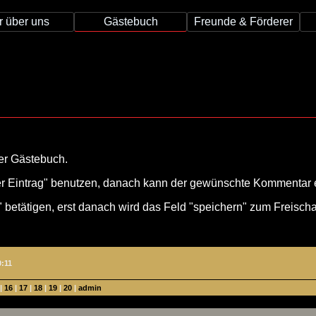
r über uns
Gästebuch
Freunde & Förderer
ser Gästebuch.
uer Eintrag" benutzen, danach kann der gewünschte Kommentar
betätigen, erst danach wird das Feld "speichern" zum Freischal
0:11
|
16
|
17
|
18
|
19
|
20
|
admin