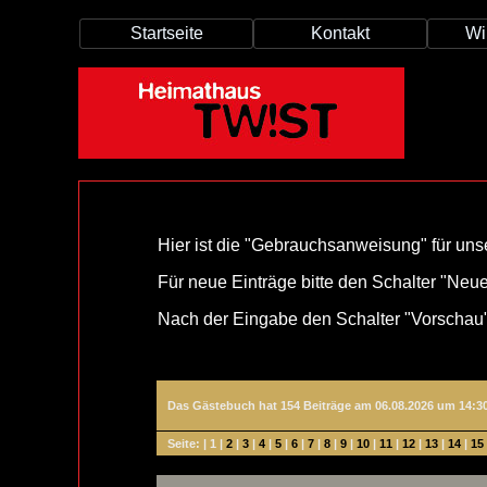
Startseite
Kontakt
Wi
Hier ist die "Gebrauchsanweisung" für un
Für neue Einträge bitte den Schalter "Ne
Nach der Eingabe den Schalter "Vorschau" 
Das Gästebuch hat 154 Beiträge am 06.08.2026 um 14:3
Seite: |
1
|
2
|
3
|
4
|
5
|
6
|
7
|
8
|
9
|
10
|
11
|
12
|
13
|
14
|
15