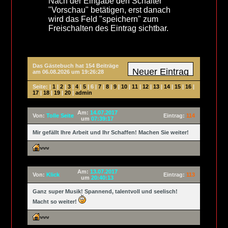
Nach der Eingabe den Schalter
"Vorschau" betätigen, erst danach
wird das Feld "speichern" zum
Freischalten des Eintrag sichtbar.
Das Gästebuch hat 154 Beiträge
am 06.08.2026 um 19:26:28
Seite: |
1
|
2
|
3
|
4
|
5
|
6
|
7
|
8
|
9
|
10
|
11
|
12
|
13
|
14
|
15
|
16
|
17
|
18
|
19
|
20
|
admin
Am:
14.07.2017
Von:
Tolle Seite
Eintrag:
114
um
07:39:17
Mir gefällt Ihre Arbeit und Ihr Schaffen! Machen Sie weiter!
Am:
13.07.2017
Von:
Klick
Eintrag:
113
um
20:40:13
Ganz super Musik! Spannend, talentvoll und seelisch!
Macht so weiter!