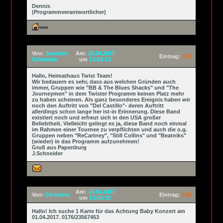
Dennis
(Programmverantwortlicher)
Von:
Joachim
Am:
23.04.2017
Eintrag:
109
Schneider
um
13:24:13
Hallo, Heimathaus Twist Team!
Wir bedauern es sehr, dass aus welchen Gründen auch
immer, Gruppen wie "BB & The Blues Shacks" und "The
Journeymen" in dem Twister Programm keinen Platz mehr
zu haben scheinen. Als ganz besonderes Ereignis haben wir
noch den Auftritt von "Del Castillo"- deren Auftritt
allerdings schon lange her ist-in Erinnerung. Diese Band
existiert noch und erfreut sich in den USA großer
Beliebtheit. Vielleicht gelingt es ja, diese Band noch einmal
im Rahmen einer Tournee zu verpflichten und auch die o.g.
Gruppen neben "ReCartney", "Still Collins" und "Beatniks"
(wieder) in das Programm aufzunehmen!
Gruß aus Papenburg
J.Schneider
Am:
14.03.2017
Von:
Christina
Eintrag:
108
um
13:03:32
Hallo! Ich suche 1 Karte für das Achtung Baby Konzert am
01.04.2017. 0176/23567453