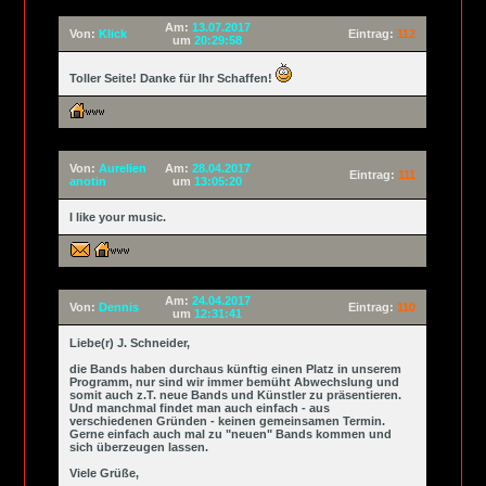
Am:
13.07.2017
Von:
Klick
Eintrag:
112
um
20:29:58
Toller Seite! Danke für Ihr Schaffen!
Von:
Aurelien
Am:
28.04.2017
Eintrag:
111
anotin
um
13:05:20
I like your music.
Am:
24.04.2017
Von:
Dennis
Eintrag:
110
um
12:31:41
Liebe(r) J. Schneider,
die Bands haben durchaus künftig einen Platz in unserem
Programm, nur sind wir immer bemüht Abwechslung und
somit auch z.T. neue Bands und Künstler zu präsentieren.
Und manchmal findet man auch einfach - aus
verschiedenen Gründen - keinen gemeinsamen Termin.
Gerne einfach auch mal zu "neuen" Bands kommen und
sich überzeugen lassen.
Viele Grüße,