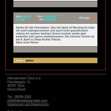
Von:
Heiner
Am:
12.03.2017
Eintrag:
107
Bachg
um
10:06:39
Danke für die Information. Das mit Spirit of Woodstock habe
ich nicht wahrgenommen und auch nicht gewußt.Dann
nehme ich meinen leichten Unmut zurück, werde aber
weiterhin sehr gerne wiederkommen. Der nächste Termin ist
am 8. April zu Deep Purble Tribute.
Alles Gute Heiner
Seite: |
admin
Heimatverein Twist e.V.
Flensbergstr. 11
49767 Twist
Deutschland
Tel.: 05936-2382
info@heimathaus-twist.com
Impressum und Datenschutz